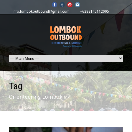
info.lombokoutbound@gmail.com
+6282145112005
Tag
Orienteering Lombok