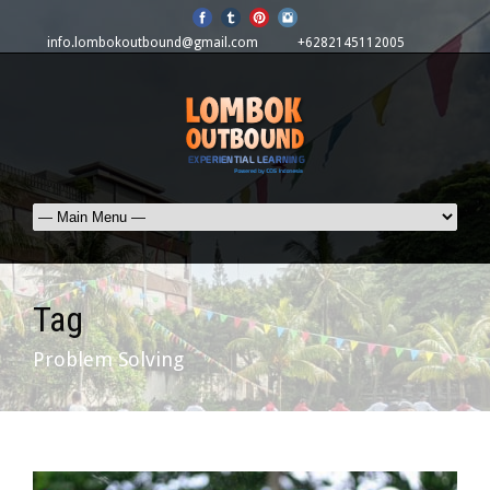
info.lombokoutbound@gmail.com
+6282145112005
Tag
Problem Solving