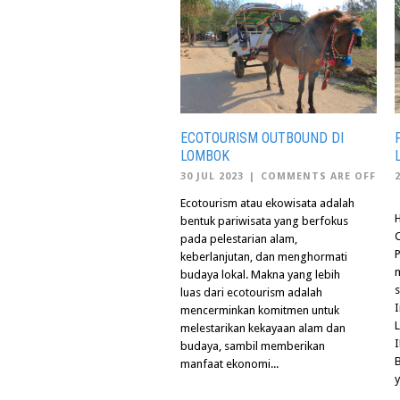
ECOTOURISM OUTBOUND DI
LOMBOK
30 JUL 2023
|
COMMENTS ARE OFF
Ecotourism atau ekowisata adalah
bentuk pariwisata yang berfokus
pada pelestarian alam,
P
keberlanjutan, dan menghormati
budaya lokal. Makna yang lebih
s
luas dari ecotourism adalah
mencerminkan komitmen untuk
L
melestarikan kekayaan alam dan
budaya, sambil memberikan
B
manfaat ekonomi...
y