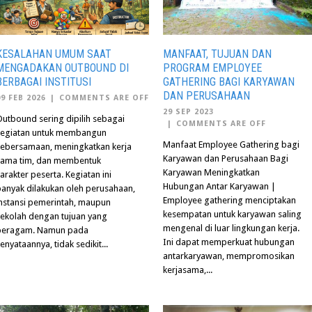
KESALAHAN UMUM SAAT
MANFAAT, TUJUAN DAN
MENGADAKAN OUTBOUND DI
PROGRAM EMPLOYEE
BERBAGAI INSTITUSI
GATHERING BAGI KARYAWAN
DAN PERUSAHAAN
09 FEB 2026
|
COMMENTS ARE OFF
29 SEP 2023
utbound sering dipilih sebagai
|
COMMENTS ARE OFF
kegiatan untuk membangun
Manfaat Employee Gathering bagi
kebersamaan, meningkatkan kerja
Karyawan dan Perusahaan Bagi
sama tim, dan membentuk
Karyawan Meningkatkan
arakter peserta. Kegiatan ini
Hubungan Antar Karyawan |
banyak dilakukan oleh perusahaan,
Employee gathering menciptakan
instansi pemerintah, maupun
kesempatan untuk karyawan saling
sekolah dengan tujuan yang
mengenal di luar lingkungan kerja.
beragam. Namun pada
Ini dapat memperkuat hubungan
enyataannya, tidak sedikit...
antarkaryawan, mempromosikan
kerjasama,...