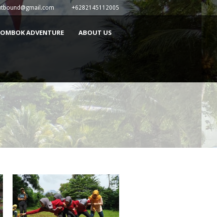
utbound@gmail.com
+6282145112005
LOMBOK ADVENTURE
ABOUT US