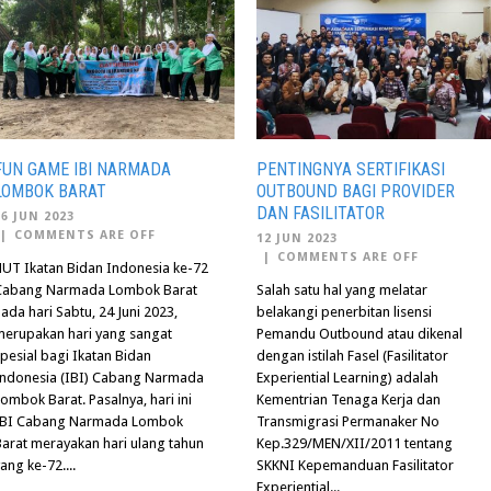
FUN GAME IBI NARMADA
PENTINGNYA SERTIFIKASI
LOMBOK BARAT
OUTBOUND BAGI PROVIDER
DAN FASILITATOR
26 JUN 2023
|
COMMENTS ARE OFF
12 JUN 2023
|
COMMENTS ARE OFF
HUT Ikatan Bidan Indonesia ke-72
Cabang Narmada Lombok Barat
Salah satu hal yang melatar
ada hari Sabtu, 24 Juni 2023,
belakangi penerbitan lisensi
merupakan hari yang sangat
Pemandu Outbound atau dikenal
pesial bagi Ikatan Bidan
dengan istilah Fasel (Fasilitator
Indonesia (IBI) Cabang Narmada
Experiential Learning) adalah
ombok Barat. Pasalnya, hari ini
Kementrian Tenaga Kerja dan
IBI Cabang Narmada Lombok
Transmigrasi Permanaker No
arat merayakan hari ulang tahun
Kep.329/MEN/XII/2011 tentang
ang ke-72....
SKKNI Kepemanduan Fasilitator
Experiential...